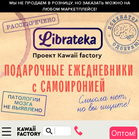
МЫ НЕ ПРОДАЕМ В РОЗНИЦУ, НО ЗАКАЗАТЬ МОЖНО НА
ЛЮБОМ МАРКЕТПЛЕЙСЕ!
Оптом!