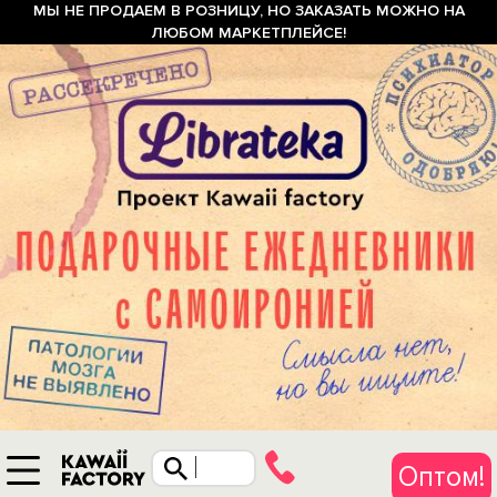
МЫ НЕ ПРОДАЕМ В РОЗНИЦУ, НО ЗАКАЗАТЬ МОЖНО НА
ЛЮБОМ МАРКЕТПЛЕЙСЕ!
Оптом!