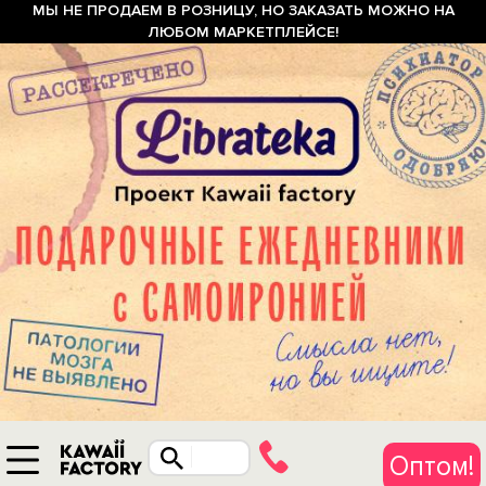
МЫ НЕ ПРОДАЕМ В РОЗНИЦУ, НО ЗАКАЗАТЬ МОЖНО НА
ЛЮБОМ МАРКЕТПЛЕЙСЕ!
Оптом!