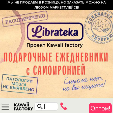
МЫ НЕ ПРОДАЕМ В РОЗНИЦУ, НО ЗАКАЗАТЬ МОЖНО НА
ЛЮБОМ МАРКЕТПЛЕЙСЕ!
Оптом!