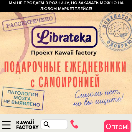
МЫ НЕ ПРОДАЕМ В РОЗНИЦУ, НО ЗАКАЗАТЬ МОЖНО НА
ЛЮБОМ МАРКЕТПЛЕЙСЕ!
Оптом!