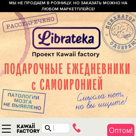
МЫ НЕ ПРОДАЕМ В РОЗНИЦУ, НО ЗАКАЗАТЬ МОЖНО НА
ЛЮБОМ МАРКЕТПЛЕЙСЕ!
Оптом!