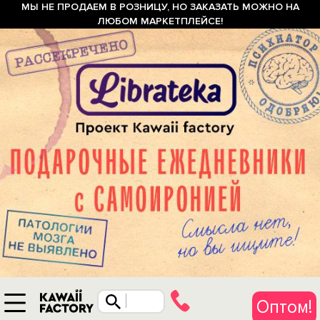
МЫ НЕ ПРОДАЕМ В РОЗНИЦУ, НО ЗАКАЗАТЬ МОЖНО НА
ЛЮБОМ МАРКЕТПЛЕЙСЕ!
Оптом!