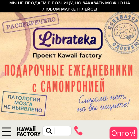
МЫ НЕ ПРОДАЕМ В РОЗНИЦУ, НО ЗАКАЗАТЬ МОЖНО НА
ЛЮБОМ МАРКЕТПЛЕЙСЕ!
Оптом!