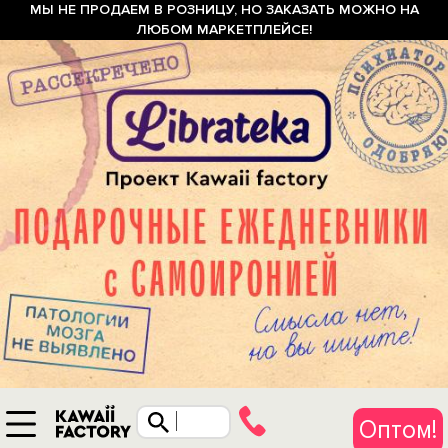
МЫ НЕ ПРОДАЕМ В РОЗНИЦУ, НО ЗАКАЗАТЬ МОЖНО НА
ЛЮБОМ МАРКЕТПЛЕЙСЕ!
Оптом!