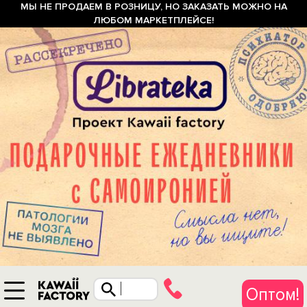
МЫ НЕ ПРОДАЕМ В РОЗНИЦУ, НО ЗАКАЗАТЬ МОЖНО НА
ЛЮБОМ МАРКЕТПЛЕЙСЕ!
Оптом!