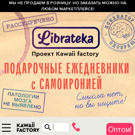
МЫ НЕ ПРОДАЕМ В РОЗНИЦУ, НО ЗАКАЗАТЬ МОЖНО НА
ЛЮБОМ МАРКЕТПЛЕЙСЕ!
Оптом!