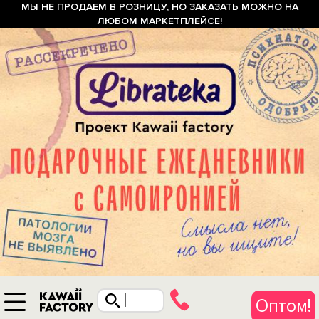
МЫ НЕ ПРОДАЕМ В РОЗНИЦУ, НО ЗАКАЗАТЬ МОЖНО НА
ЛЮБОМ МАРКЕТПЛЕЙСЕ!
Оптом!