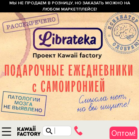
МЫ НЕ ПРОДАЕМ В РОЗНИЦУ, НО ЗАКАЗАТЬ МОЖНО НА
ЛЮБОМ МАРКЕТПЛЕЙСЕ!
Оптом!