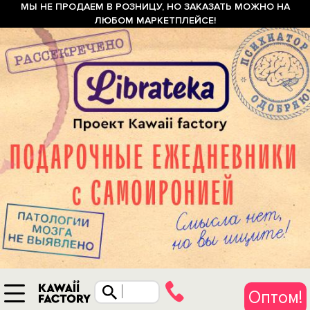
МЫ НЕ ПРОДАЕМ В РОЗНИЦУ, НО ЗАКАЗАТЬ МОЖНО НА
ЛЮБОМ МАРКЕТПЛЕЙСЕ!
Оптом!