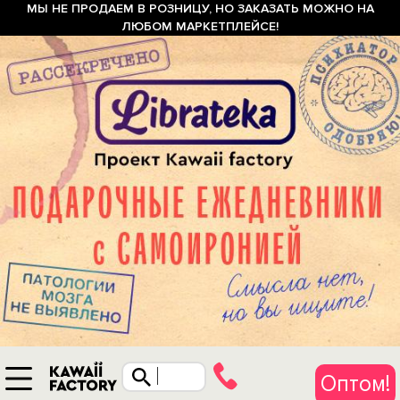
МЫ НЕ ПРОДАЕМ В РОЗНИЦУ, НО ЗАКАЗАТЬ МОЖНО НА
ЛЮБОМ МАРКЕТПЛЕЙСЕ!
Оптом!