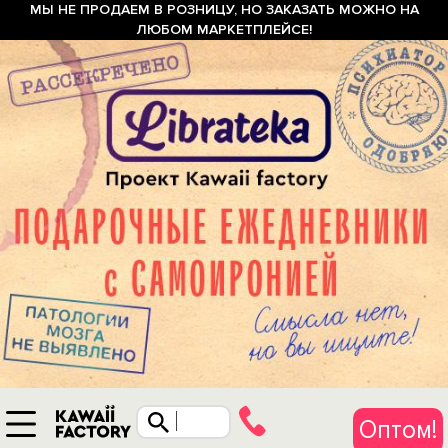
МЫ НЕ ПРОДАЕМ В РОЗНИЦУ, НО ЗАКАЗАТЬ МОЖНО НА
ЛЮБОМ МАРКЕТПЛЕЙСЕ!
Оптом!