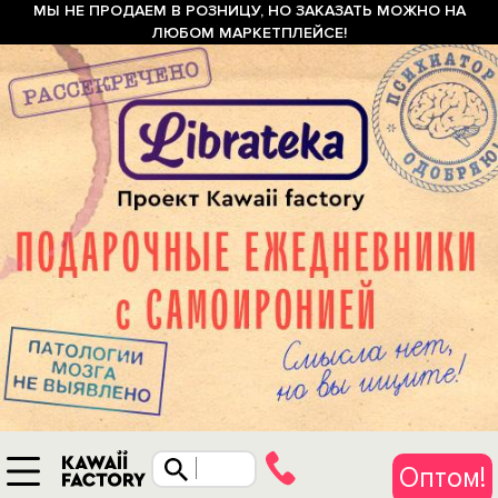
МЫ НЕ ПРОДАЕМ В РОЗНИЦУ, НО ЗАКАЗАТЬ МОЖНО НА
ЛЮБОМ МАРКЕТПЛЕЙСЕ!
Оптом!