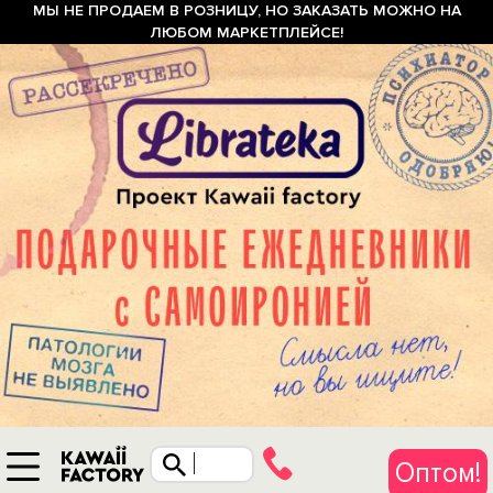
МЫ НЕ ПРОДАЕМ В РОЗНИЦУ, НО ЗАКАЗАТЬ МОЖНО НА
ЛЮБОМ МАРКЕТПЛЕЙСЕ!
Оптом!