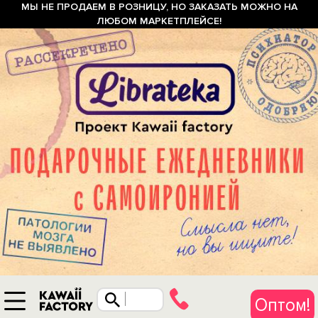
МЫ НЕ ПРОДАЕМ В РОЗНИЦУ, НО ЗАКАЗАТЬ МОЖНО НА
ЛЮБОМ МАРКЕТПЛЕЙСЕ!
Оптом!