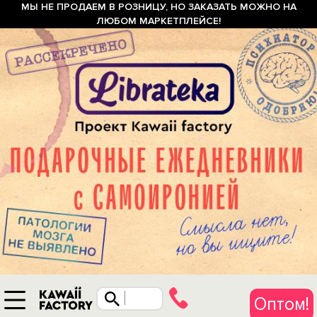
МЫ НЕ ПРОДАЕМ В РОЗНИЦУ, НО ЗАКАЗАТЬ МОЖНО НА
ЛЮБОМ МАРКЕТПЛЕЙСЕ!
Оптом!