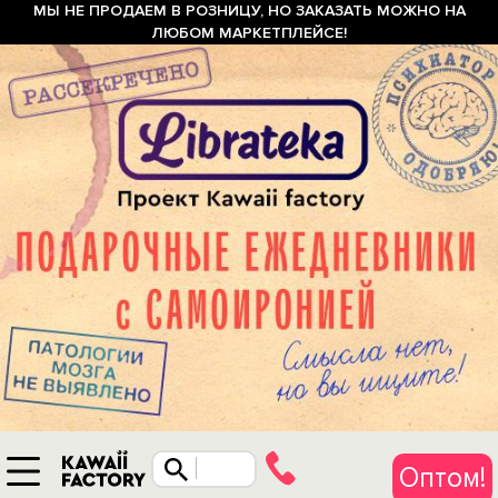
МЫ НЕ ПРОДАЕМ В РОЗНИЦУ, НО ЗАКАЗАТЬ МОЖНО НА
ЛЮБОМ МАРКЕТПЛЕЙСЕ!
Оптом!