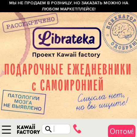
МЫ НЕ ПРОДАЕМ В РОЗНИЦУ, НО ЗАКАЗАТЬ МОЖНО НА
ЛЮБОМ МАРКЕТПЛЕЙСЕ!
Оптом!