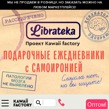
МЫ НЕ ПРОДАЕМ В РОЗНИЦУ, НО ЗАКАЗАТЬ МОЖНО НА
ЛЮБОМ МАРКЕТПЛЕЙСЕ!
Оптом!