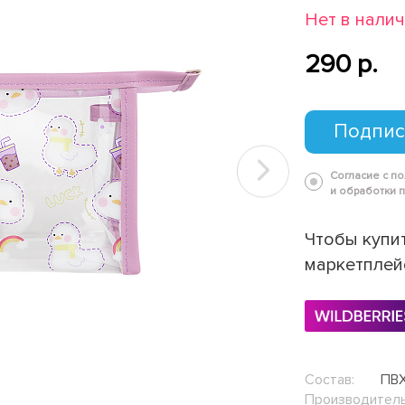
Нет в нали
290 p.
Подпис
Согласие с п
Next
и обработки 
Чтобы купит
маркетплей
Состав:
ПВ
Производитель