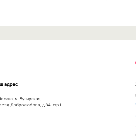
ш адрес
Москва, м. Бутырская,
оезд Добролюбова, д.8А, стр.1