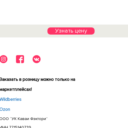
Узнать цену
Заказать в розницу можно только на
маркетплейсах!
Wildberries
Ozon
ООО “УК Каваи Фэктори”
ИНН 7715140739