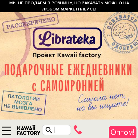
МЫ НЕ ПРОДАЕМ В РОЗНИЦУ, НО ЗАКАЗАТЬ МОЖНО НА
ЛЮБОМ МАРКЕТПЛЕЙСЕ!
Оптом!