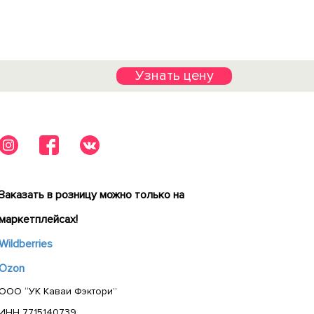
Узнать цену
Заказать в розницу можно только на
маркетплейсах!
Wildberries
Ozon
ООО “УК Каваи Фэктори”
ИНН 7715140739