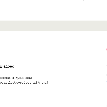
ш адрес
Москва, м. Бутырская,
оезд Добролюбова, д.8А, стр.1