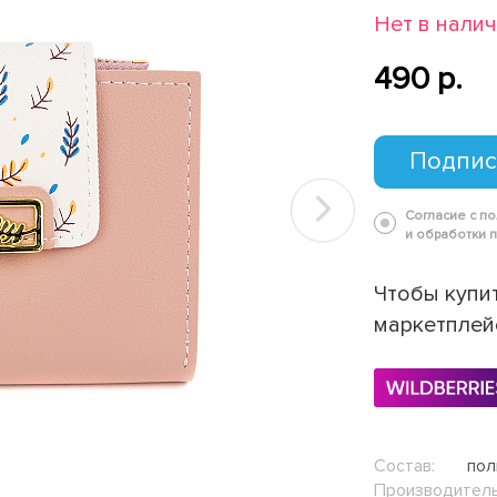
Нет в нали
490 p.
Подпис
Согласие с п
Next
и обработки 
Чтобы купит
маркетплей
Состав:
пол
Производитель