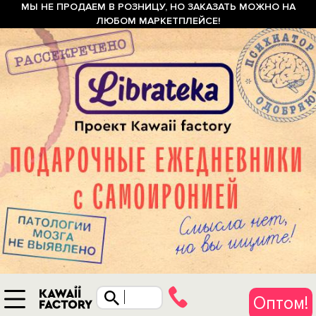
МЫ НЕ ПРОДАЕМ В РОЗНИЦУ, НО ЗАКАЗАТЬ МОЖНО НА
ЛЮБОМ МАРКЕТПЛЕЙСЕ!
Оптом!