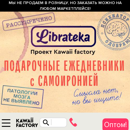
МЫ НЕ ПРОДАЕМ В РОЗНИЦУ, НО ЗАКАЗАТЬ МОЖНО НА
ЛЮБОМ МАРКЕТПЛЕЙСЕ!
Оптом!