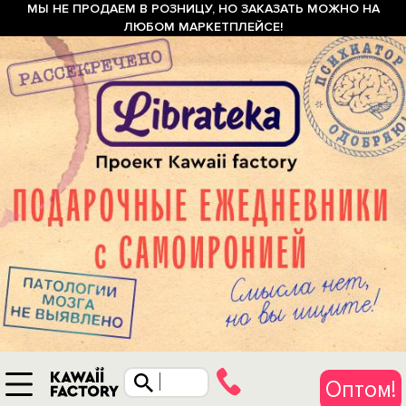
МЫ НЕ ПРОДАЕМ В РОЗНИЦУ, НО ЗАКАЗАТЬ МОЖНО НА
ЛЮБОМ МАРКЕТПЛЕЙСЕ!
Оптом!