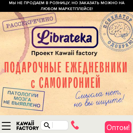
МЫ НЕ ПРОДАЕМ В РОЗНИЦУ, НО ЗАКАЗАТЬ МОЖНО НА
ЛЮБОМ МАРКЕТПЛЕЙСЕ!
Оптом!