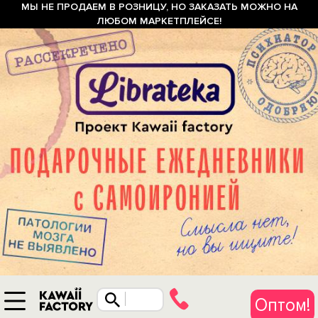
МЫ НЕ ПРОДАЕМ В РОЗНИЦУ, НО ЗАКАЗАТЬ МОЖНО НА
ЛЮБОМ МАРКЕТПЛЕЙСЕ!
Оптом!