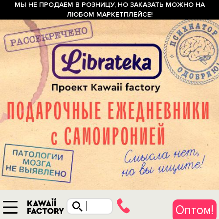
МЫ НЕ ПРОДАЕМ В РОЗНИЦУ, НО ЗАКАЗАТЬ МОЖНО НА
ЛЮБОМ МАРКЕТПЛЕЙСЕ!
Оптом!