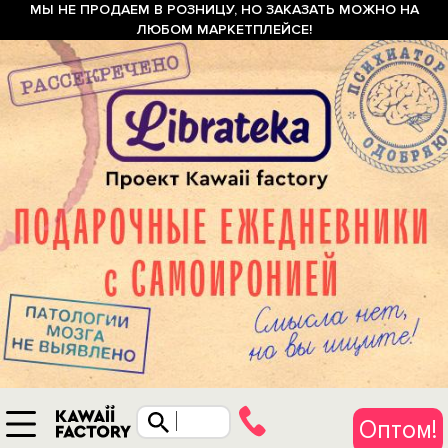
МЫ НЕ ПРОДАЕМ В РОЗНИЦУ, НО ЗАКАЗАТЬ МОЖНО НА
ЛЮБОМ МАРКЕТПЛЕЙСЕ!
Оптом!