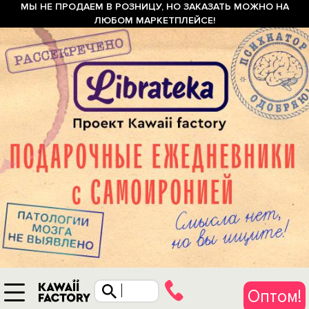
МЫ НЕ ПРОДАЕМ В РОЗНИЦУ, НО ЗАКАЗАТЬ МОЖНО НА
ЛЮБОМ МАРКЕТПЛЕЙСЕ!
Оптом!