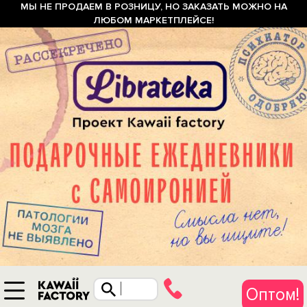
МЫ НЕ ПРОДАЕМ В РОЗНИЦУ, НО ЗАКАЗАТЬ МОЖНО НА
ЛЮБОМ МАРКЕТПЛЕЙСЕ!
Оптом!