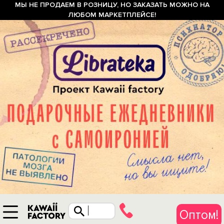
МЫ НЕ ПРОДАЕМ В РОЗНИЦУ, НО ЗАКАЗАТЬ МОЖНО НА
ЛЮБОМ МАРКЕТПЛЕЙСЕ!
Оптом!