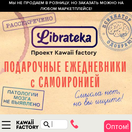
МЫ НЕ ПРОДАЕМ В РОЗНИЦУ, НО ЗАКАЗАТЬ МОЖНО НА
ЛЮБОМ МАРКЕТПЛЕЙСЕ!
Оптом!