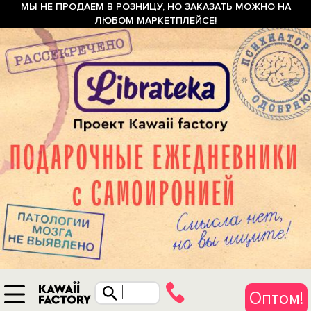
МЫ НЕ ПРОДАЕМ В РОЗНИЦУ, НО ЗАКАЗАТЬ МОЖНО НА
ЛЮБОМ МАРКЕТПЛЕЙСЕ!
Оптом!