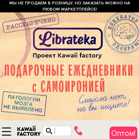
МЫ НЕ ПРОДАЕМ В РОЗНИЦУ, НО ЗАКАЗАТЬ МОЖНО НА
ЛЮБОМ МАРКЕТПЛЕЙСЕ!
Оптом!