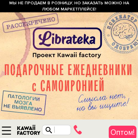
МЫ НЕ ПРОДАЕМ В РОЗНИЦУ, НО ЗАКАЗАТЬ МОЖНО НА
ЛЮБОМ МАРКЕТПЛЕЙСЕ!
Оптом!