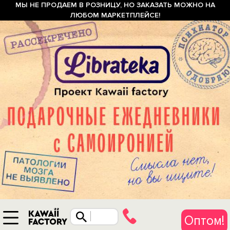
МЫ НЕ ПРОДАЕМ В РОЗНИЦУ, НО ЗАКАЗАТЬ МОЖНО НА
ЛЮБОМ МАРКЕТПЛЕЙСЕ!
Оптом!