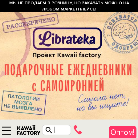
МЫ НЕ ПРОДАЕМ В РОЗНИЦУ, НО ЗАКАЗАТЬ МОЖНО НА
ЛЮБОМ МАРКЕТПЛЕЙСЕ!
Оптом!