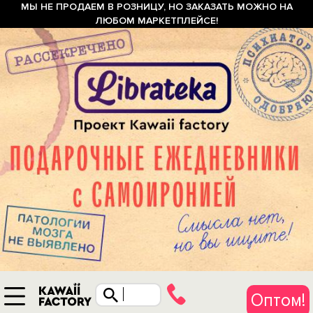
МЫ НЕ ПРОДАЕМ В РОЗНИЦУ, НО ЗАКАЗАТЬ МОЖНО НА
ЛЮБОМ МАРКЕТПЛЕЙСЕ!
Оптом!