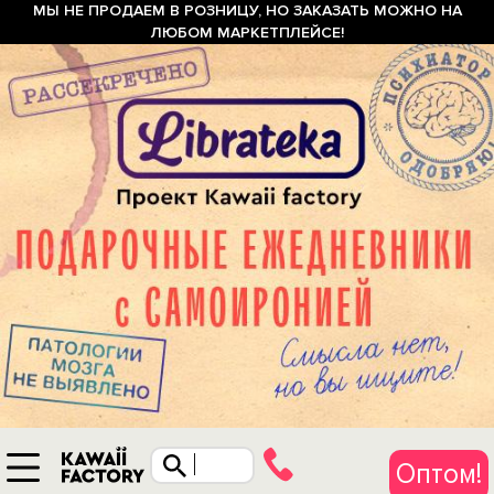
МЫ НЕ ПРОДАЕМ В РОЗНИЦУ, НО ЗАКАЗАТЬ МОЖНО НА
ЛЮБОМ МАРКЕТПЛЕЙСЕ!
Оптом!