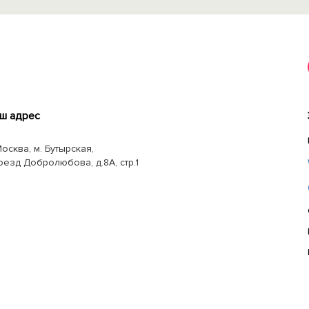
ш адрес
Москва, м. Бутырская,
оезд Добролюбова, д.8А, стр.1