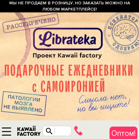
МЫ НЕ ПРОДАЕМ В РОЗНИЦУ, НО ЗАКАЗАТЬ МОЖНО НА
ЛЮБОМ МАРКЕТПЛЕЙСЕ!
Оптом!