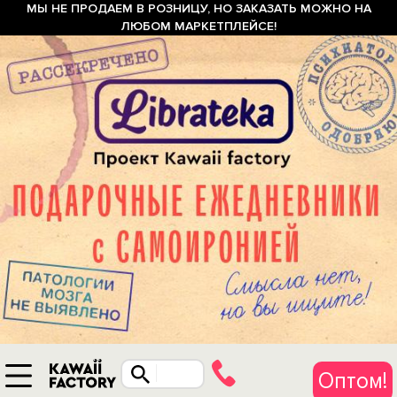
МЫ НЕ ПРОДАЕМ В РОЗНИЦУ, НО ЗАКАЗАТЬ МОЖНО НА
ЛЮБОМ МАРКЕТПЛЕЙСЕ!
Оптом!