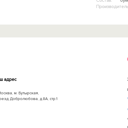
Состав:
бум
Производитель
ш адрес
Москва, м. Бутырская,
оезд Добролюбова, д.8А, стр.1