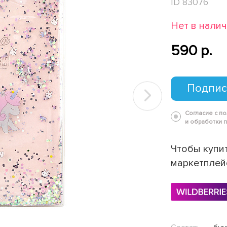
ID 83076
Нет в нали
590 p.
Подпис
Next
Согласие с п
и обработки 
Чтобы купит
маркетплей