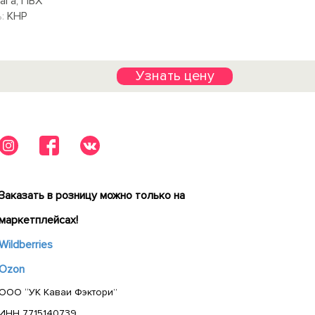
ага, ПВХ
:
КНР
Узнать цену
Заказать в розницу можно только на
маркетплейсах!
Wildberries
Ozon
ООО “УК Каваи Фэктори”
ИНН 7715140739