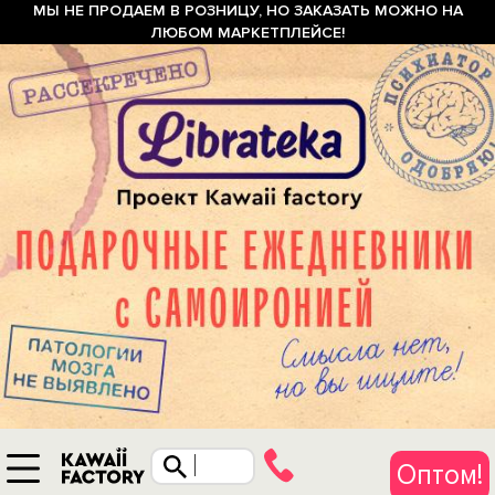
МЫ НЕ ПРОДАЕМ В РОЗНИЦУ, НО ЗАКАЗАТЬ МОЖНО НА
ЛЮБОМ МАРКЕТПЛЕЙСЕ!
Оптом!