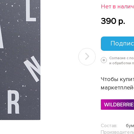
Нет в нали
390 p.
Подпис
Согласие с п
Next
и обработки 
Чтобы купит
маркетплей
Состав:
бум
Производитель