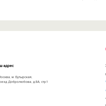
ш адрес
Москва, м. Бутырская,
оезд Добролюбова, д.8А, стр.1