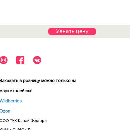
Узнать цену
Заказать в розницу можно только на
маркетплейсах!
Wildberries
Ozon
ООО “УК Каваи Фэктори”
ИНН 7715140739